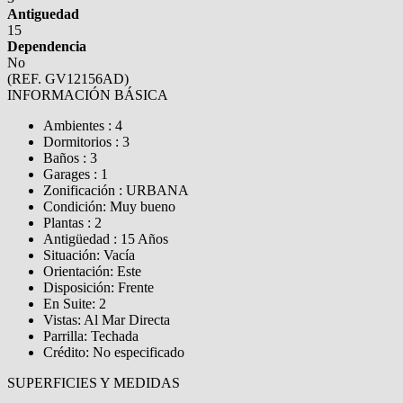
Antiguedad
15
Dependencia
No
(REF. GV12156AD)
INFORMACIÓN BÁSICA
Ambientes : 4
Dormitorios : 3
Baños : 3
Garages : 1
Zonificación : URBANA
Condición: Muy bueno
Plantas : 2
Antigüedad : 15 Años
Situación: Vacía
Orientación: Este
Disposición: Frente
En Suite: 2
Vistas: Al Mar Directa
Parrilla: Techada
Crédito: No especificado
SUPERFICIES Y MEDIDAS