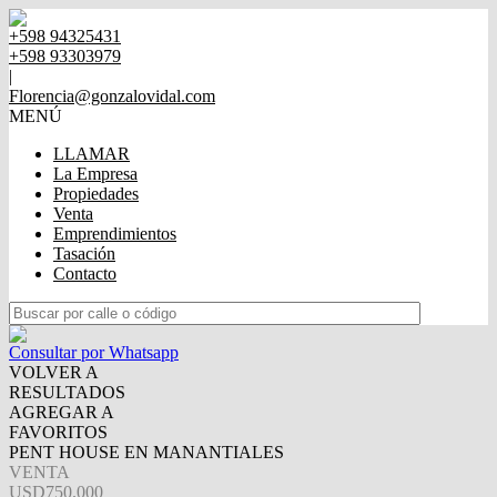
+598 94325431
+598 93303979
|
Florencia@gonzalovidal.com
MENÚ
LLAMAR
La Empresa
Propiedades
Venta
Emprendimientos
Tasación
Contacto
Consultar por Whatsapp
VOLVER A
RESULTADOS
AGREGAR A
FAVORITOS
PENT HOUSE EN MANANTIALES
VENTA
USD750.000