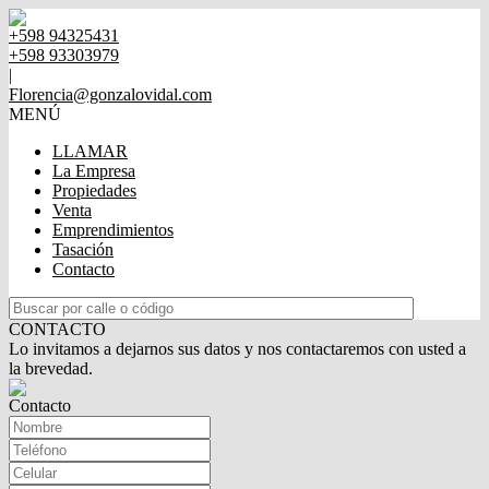
+598 94325431
+598 93303979
|
Florencia@gonzalovidal.com
MENÚ
LLAMAR
La Empresa
Propiedades
Venta
Emprendimientos
Tasación
Contacto
CONTACTO
Lo invitamos a dejarnos sus datos y nos contactaremos con usted a
la brevedad.
Contacto