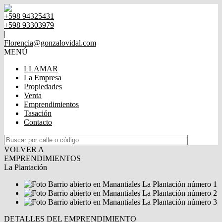
+598 94325431
+598 93303979
|
Florencia@gonzalovidal.com
MENÚ
LLAMAR
La Empresa
Propiedades
Venta
Emprendimientos
Tasación
Contacto
VOLVER A
EMPRENDIMIENTOS
La Plantación
DETALLES DEL EMPRENDIMIENTO