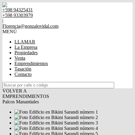
+598 94325431
+598 93303979
|
Florencia@gonzalovidal.com
MENÚ
LLAMAR
La Empresa
Propiedades
Venta
Emprendimientos
Tasación
Contacto
VOLVER A
EMPRENDIMIENTOS
Palcos Manantiales